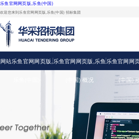
乐鱼官网网页版,乐鱼(中国)
欢迎您来到乐鱼官网网页版,乐鱼(中国) 招标集团
网站乐鱼官网网页版,
乐鱼官网网页版,乐鱼
乐鱼官网网页
乐鱼(中国)
(中国) 概况
(中国) 