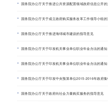
国务院办公厅关于推进公共资源配置领域政府信息公开的
国务院办公厅关于成立政府购买服务改革工作领导小组的
国务院办公厅关于推进海绵城市建设的指导意见
国务院办公厅关于印发机关事业单位职业年金办法的通知
国务院办公厅关于印发机关事业单位职业年金办法的通知
国务院办公厅关于印发中央预算单位2015-2016年政府
国务院办公厅关于政府向社会力量购买服务的指导意见