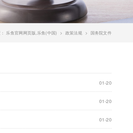
置：
乐鱼官网网页版,乐鱼(中国)
政策法规
国务院文件
01-20
01-20
01-20