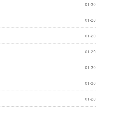
01-20
01-20
01-20
01-20
01-20
01-20
01-20