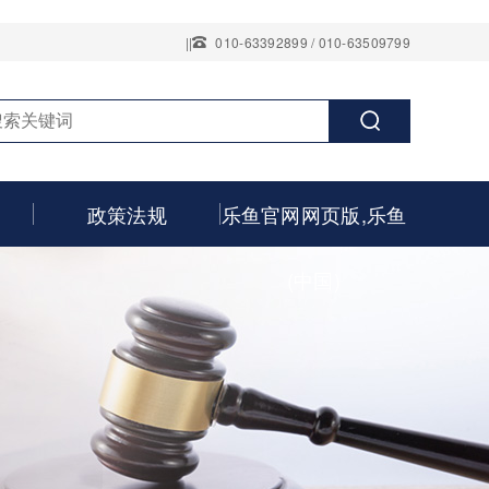
||
010-63392899 / 010-63509799
政策法规
乐鱼官网网页版,乐鱼
(中国)