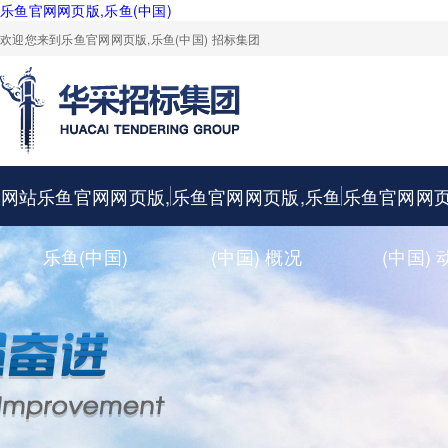
乐鱼官网网页版,乐鱼(中国)
欢迎您来到乐鱼官网网页版,乐鱼(中国) 招标集团
网站乐鱼官网网页版,
乐鱼官网网页版,乐鱼
乐鱼官网网页
乐鱼(中国)
(中国) 概况
(中国) 