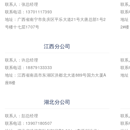
联系人：张总经理
联系
联系电话：13701117393
联系电
地址：广西省南宁市良庆区平乐大道21号大唐总部1号2
地址
号楼十七层1707号
2#楼
江西分公司
联系人：许总经理
联系
联系电话：18879133333
联系电
地址：江西省南昌市东湖区洪都北大道889号国力大厦A
地址
座8楼
湖北分公司
联系人：彭总经理
联系
联系电话：13907180507
联系电