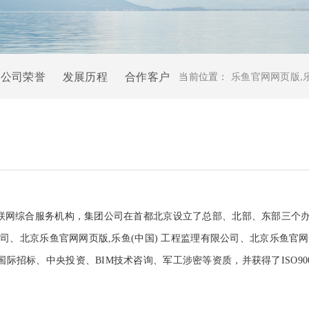
公司荣誉
发展历程
合作客户
当前位置：
乐鱼官网网页版,乐
+互联网综合服务机构，集团公司在首都北京设立了总部、北部、东部三
公司、北京乐鱼官网网页版,乐鱼(中国) 工程监理有限公司、北京乐鱼官网
、中央投资、BIM技术咨询、军工涉密等资质，并获得了ISO9001质量