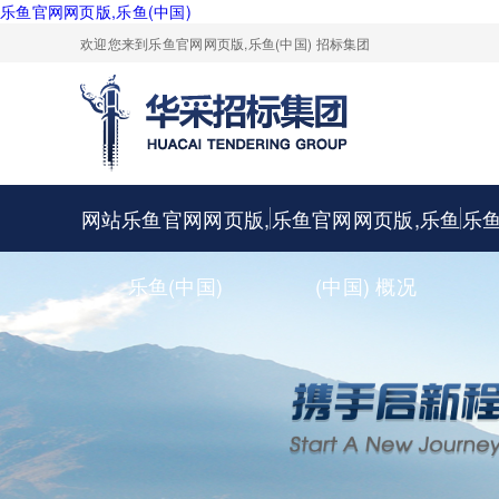
乐鱼官网网页版,乐鱼(中国)
欢迎您来到乐鱼官网网页版,乐鱼(中国) 招标集团
网站乐鱼官网网页版,
乐鱼官网网页版,乐鱼
乐
乐鱼(中国)
(中国) 概况