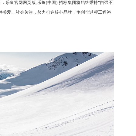
乐鱼官网网页版,乐鱼(中国) 招标集团将始终秉持“自强不
伙伴关爱、社会关注，努力打造核心品牌，争创全过程工程咨