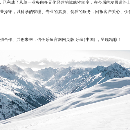
已完成了从单一业务向多元化经营的战略性转变，在今后的发展道路上，
的职业操守，以科学的管理、专业的素质、优质的服务，回报客户关心、
加强合作、共创未来，信任乐鱼官网网页版,乐鱼(中国) ，呈现精彩！