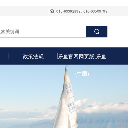
||
010-63392899 / 010-63509799
政策法规
乐鱼官网网页版,乐鱼
(中国)