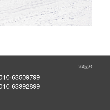
咨询热线
010-63509799
010-63392899