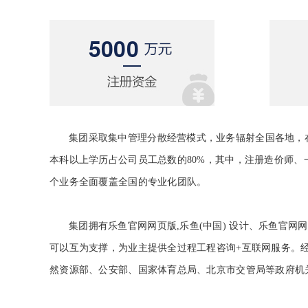
5000
集团采取集中管理分散经营模式，业务辐射全国各地，
本科以上学历占公司员工总数的80%，其中，注册造价师、
个业务全面覆盖全国的专业化团队。
集团拥有乐鱼官网网页版,乐鱼(中国) 设计、乐鱼官网网
可以互为支撑，为业主提供全过程工程咨询+互联网服务。
然资源部、公安部、国家体育总局、北京市交管局等政府机