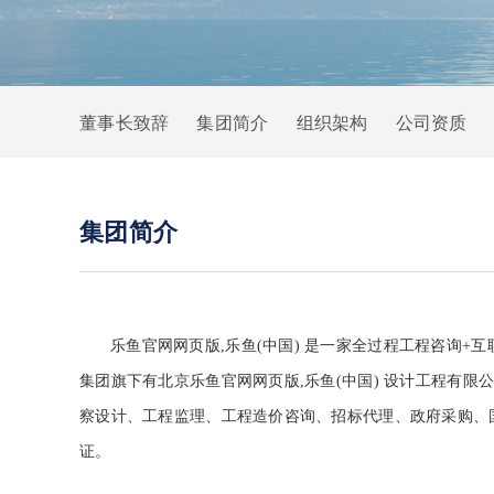
董事长致辞
集团简介
组织架构
公司资质
集团简介
乐鱼官网网页版,乐鱼(中国) 是一家全过程工程咨询
集团旗下有北京乐鱼官网网页版,乐鱼(中国) 设计工程有限
察设计、工程监理、工程造价咨询、招标代理、政府采购、国际招标
证。