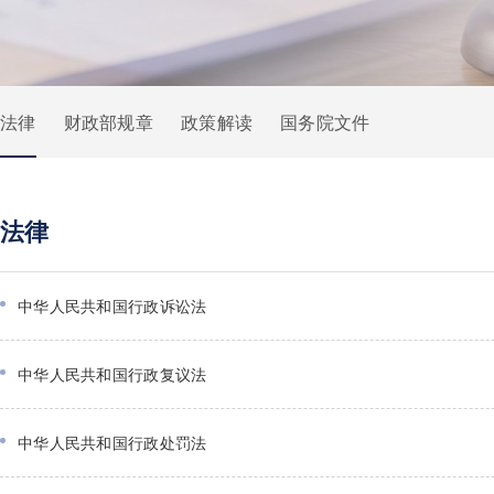
法律
财政部规章
政策解读
国务院文件
法律
中华人民共和国行政诉讼法
中华人民共和国行政复议法
中华人民共和国行政处罚法