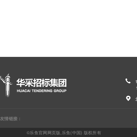
185
友情链接：
©乐鱼官网网页版,乐鱼(中国) 版权所有