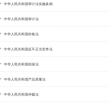
中华人民共和国审计法实施条例
中华人民共和国审计法
中华人民共和国价格法
中华人民共和国反不正当竞争法
中华人民共和国担保法
中华人民共和国产品质量法
中华人民共和国仲裁法