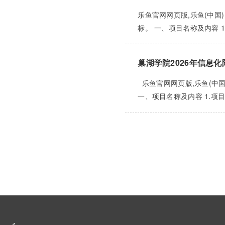
乐鱼官网网页版,乐鱼(中
标。 一、项目名称及内容 1.
巢湖学院2026年信息
乐鱼官网网页版,乐鱼(中国
一、项目名称及内容 1.项目编