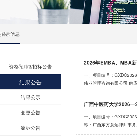
招标信息
2026年EMBA、MBA
资格预审&招标公告
一、项目编号：GXDC202
结果公告
伟业管理咨询有限公司 供应
结果公示
广西中医药大学2026—
变更公告
一、项目编号：GXDC202
称：广西东方意远律师事务所
流标公告