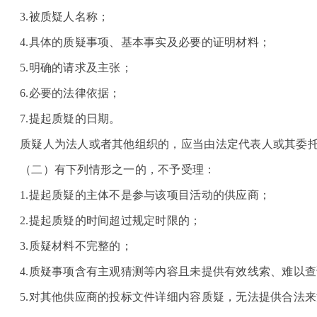
3.被质疑人名称；
4.具体的质疑事项、基本事实及必要的证明材料；
5.明确的请求及主张；
6.必要的法律依据；
7.提起质疑的日期。
质疑人为法人或者其他组织的，应当由法定代表人或其委
（二）有下列情形之一的，不予受理：
1.提起质疑的主体不是参与该项目活动的供应商；
2.提起质疑的时间超过规定时限的；
3.质疑材料不完整的；
4.质疑事项含有主观猜测等内容且未提供有效线索、难以
5.对其他供应商的投标文件详细内容质疑，无法提供合法