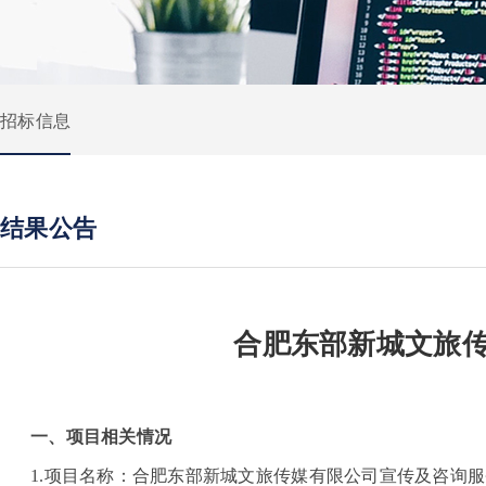
招标信息
结果公告
合肥东部新城文旅传
一、项目相关情况
1.项目名称：合肥东部新城文旅传媒有限公司宣传及咨询