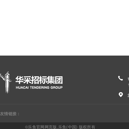
185
友情链接：
©乐鱼官网网页版,乐鱼(中国) 版权所有