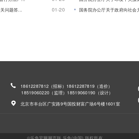
01-20
问题答...
国务院办公厅关于政府向社会力
18612287812（招标）18612287819（造价）
18519060220（监理）18519060190（设计）
北京市丰台区广安路9号国投财富广场6号楼1601室
©乐鱼官网网页版,乐鱼(中国) 版权所有