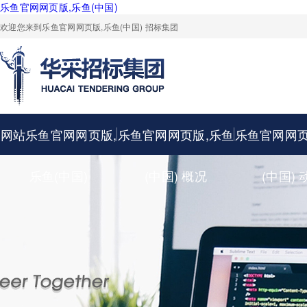
乐鱼官网网页版,乐鱼(中国)
欢迎您来到乐鱼官网网页版,乐鱼(中国) 招标集团
网站乐鱼官网网页版,
乐鱼官网网页版,乐鱼
乐鱼官网网页
乐鱼(中国)
(中国) 概况
(中国) 