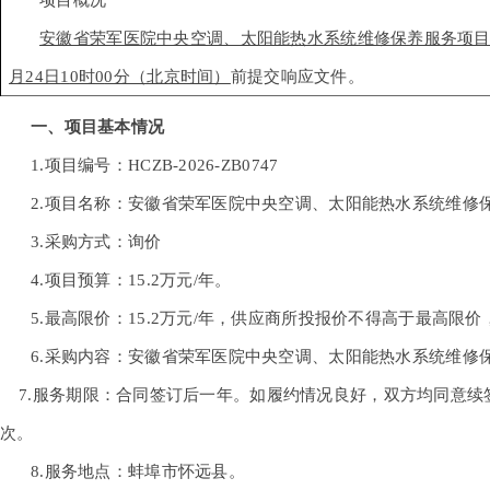
安徽省荣军医院中央空调、太阳能热水系统维修保养服务项
月
24
日
1
0
时
0
0分（北京时间）
前提交响应文件。
一、项目基本情况
1
.
项目编号：
HCZB-2026-ZB0747
2
.
项目名称：
安徽省荣军医院中央空调、太阳能热水系统维修
3
.
采购方式：
询价
4.项目预算：15.2万元/年。
5
.最高限价
：
15.2万元/年
，供应商所投报价不得高于最高限价
6
.
采购内容：
安徽省荣军医院中央空调、太阳能热水系统维修
7.
服务期限
：
合同签订后一年。如履约情况良好，双方均同意续
次。
8.服务地点：
蚌埠市怀远县
。