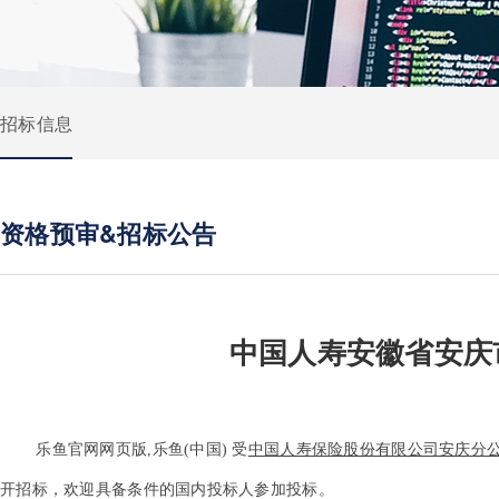
招标信息
资格预审&招标公告
中国人寿安徽省安庆
乐鱼官网网页版,乐鱼(中国)
受
中国人寿保险股份有限公司安庆分
开招标，欢迎具备条件的国内投标人参加投标。