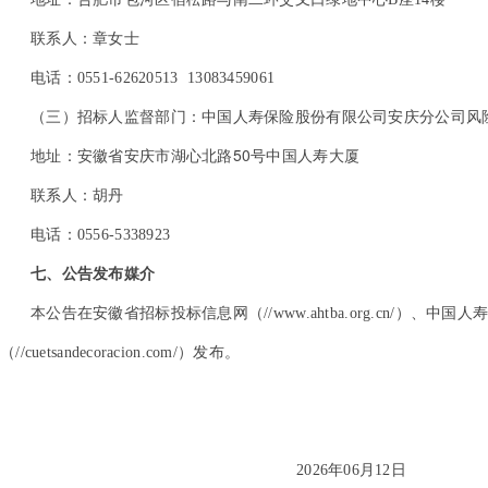
联系人：
章
女士
电话：
0551-62620513
13083459061
（三）
招标人监督部门：中国人寿保险股份有限公司安庆分公司风
50
地址：
安徽省安庆市湖心北路
号中国人寿大厦
联系人：胡丹
电话：0556-5338923
七、
公告发布媒介
本公告在安徽省招标投标信息网（
//www.ahtba.org.cn/
）、中国人
（
//cuetsandecoracion.com/
）发布。
2026
年06月12日