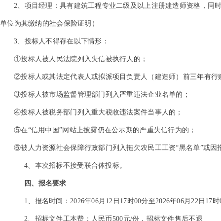
2
、项目经理：具有建筑工程专业
二级
及以上注册建造师资格
，同
单位为其缴纳的社会保险证明
）
3
、投标人不得存在以下情形：
①投标人被人民法院列入失信被执行人的；
②投标人或其法定代表人或拟派项目负责人（建造师）前三年有行
③投标人被市场监督管理部门列入严重违法企业名单的；
④投标人被税务部门列入重大税收违法案件当事人的；
⑤在“信用中国”网站上披露仍在公示期的严重失信行为的；
⑥
被人力资源社会保障行政部门列入拖欠农民工工资“黑名单”或
4
、本次招标不接受联合体投标。
四、报名要求
1
、报名时间：
2026
年06
月
12
日
17
时
00
分至
2026
年06
月
22
日
1
7
时
2
、招标文件
工本费
：人民币
5
00
元
/
份
，招标文件售后不退