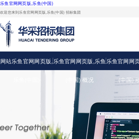
乐鱼官网网页版,乐鱼(中国)
欢迎您来到乐鱼官网网页版,乐鱼(中国) 招标集团
网站乐鱼官网网页版,
乐鱼官网网页版,乐鱼
乐鱼官网网页
乐鱼(中国)
(中国) 概况
(中国) 