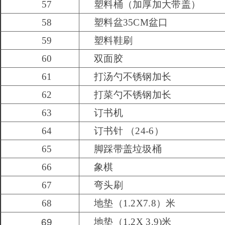
57
塑料桶（加厚加大带盖）
58
塑料盆35CM盆口
59
塑料鞋刷
60
双面胶
61
打汤勺不锈钢加长
62
打菜勺不锈钢加长
63
订书机
64
订书针 （24-6）
65
脚踩带盖垃圾桶
66
象棋
67
弯头刷
68
地垫（1.2X7.8）米
69
地垫（1.2X 3.9)米