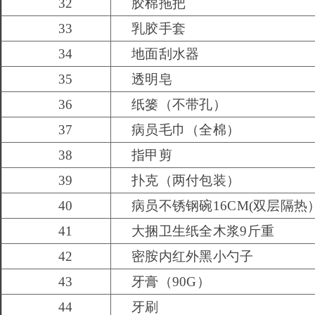
32
胶棉拖把
33
乳胶手套
34
地面刮水器
35
透明皂
36
纸篓（不带孔）
37
病员毛巾（全棉）
38
指甲剪
39
扑克（两付包装）
40
病员不锈钢碗16CM(双层隔热
41
大捆卫生纸全木浆9斤重
42
密胺内红外黑小勺子
43
牙膏（90G）
44
牙刷