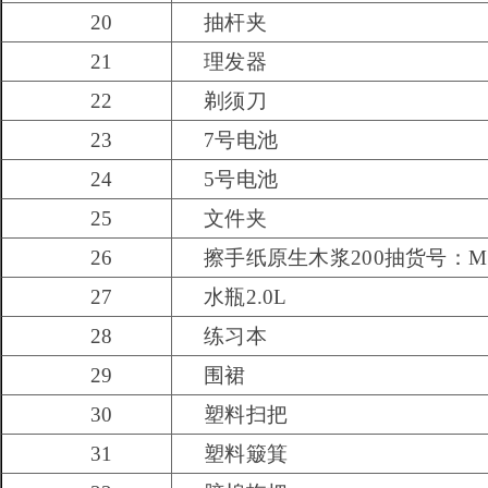
20
抽杆夹
21
理发器
22
剃须刀
23
7
号电池
24
5
号电池
25
文件夹
26
擦手纸原生木浆200抽货号：M
27
水瓶2.0L
28
练习本
29
围裙
30
塑料扫把
31
塑料簸箕