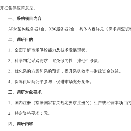
开征集供应商意见。
一、采购项目内容
ARM
架构服务器1台、X86服务器2台，具体内容详见《需求调查资
二、调研目的
1
、全面了解市场供给能力及技术发展现状。
2
、科学制定采购需求，避免倾向性、排他性条款。
3
、优化采购方案和采购预算，提升采购效率与财政资金效益。
4
、保障供应商公平参与，促进市场充分竞争。
三、调研对象要求
1
、国内注册（指按国家有关规定要求注册的）生产或经营本项目
2
、特定资格要求：无。
四、调研内容