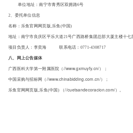
单位地址：南宁市青秀区双拥路6号
2
、委托单位信息
名称：乐鱼官网网页版,乐鱼(中国)
地址：南宁市良庆区平乐大道21号广西路桥集团总部大厦主楼十七层
项目负责人：李奕海 联系电话：0771-4308717
八、网上公告媒体
//www.gxmuyfy.cn/
广西医科大学第一附属医院（
）；
//www.chinabidding.com.cn/
中国采购与招标网（
）；
//cuetsandecoracion.com/
乐鱼官网网页版,乐鱼(中国) （
）。