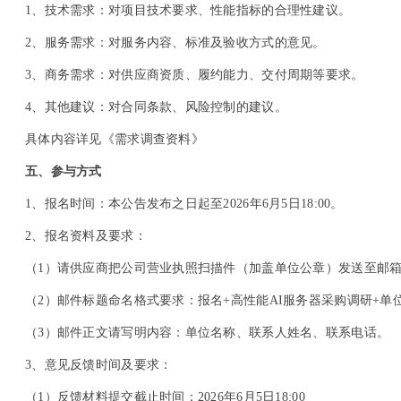
1
、技术需求：对项目技术要求、性能指标的合理性建议。
2
、服务需求：对服务内容、标准及验收方式的意见。
3
、商务需求：对供应商资质、履约能力、交付周期等要求。
4
、其他建议：对合同条款、风险控制的建议。
具体内容详见《需求调查资料》
五、参与方式
1
、报名时间：本公告发布之日起至2026年6月5日18:00。
2
、报名资料及要求：
（1）请供应商把公司营业执照扫描件（加盖单位公章）发送至邮箱WY8
（2）邮件标题命名格式要求：报名+高性能AI服务器采购调研+单
（3）邮件正文请写明内容：单位名称、联系人姓名、联系电话。
3
、意见反馈时间及要求：
（1）反馈材料提交截止时间：2026年6月5日18:00