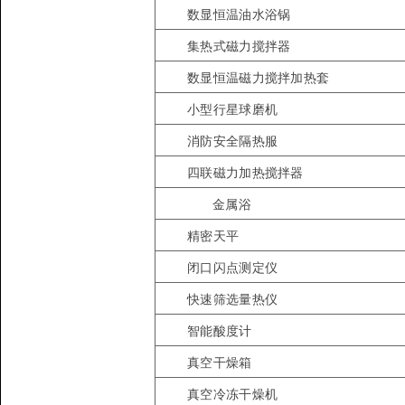
数显恒温油水浴锅
集热式磁力搅拌器
数显恒温磁力搅拌加热套
小型行星球磨机
消防安全隔热服
四联磁力加热搅拌器
金属浴
精密天平
闭口闪点测定仪
快速筛选量热仪
智能酸度计
真空干燥箱
真空冷冻干燥机