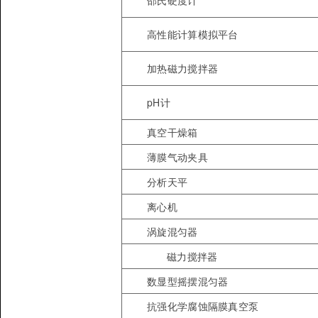
邵氏硬度计
高性能计算模拟平台
加热磁力搅拌器
pH计
真空干燥箱
薄膜气动夹具
分析天平
离心机
涡旋混匀器
磁力搅拌器
数显型摇摆混匀器
抗强化学腐蚀隔膜真空泵