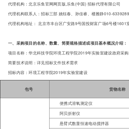
代理机构：北京乐鱼官网网页版,乐鱼(中国) 招标代理有限公司
代理机构联系人：招标三部 姚钰春、孙佳睿、楼雅静010-63392899
代理机构地址： 北京市丰台区广安路9号国投财富广场6号楼1601
一、采购项目的名称、数量、简要规格描述或项目基本概况介绍：
项目名称：华北科技学院环境工程学院2019年实验室建设政府采
简要技术说明：详见招标文件技术需求
招标内容：环境工程学院2019年实验室建设
包号
货物名称
便携式溶氧测定仪
阿贝折射仪
悬臂式数显恒速电动搅拌器