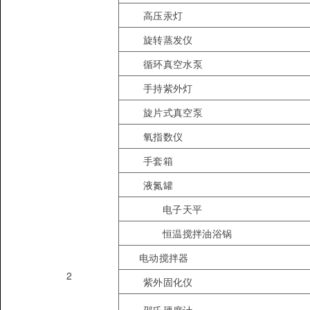
高压汞灯
旋转蒸发仪
循环真空水泵
手持紫外灯
旋片式真空泵
氧指数仪
手套箱
液氮罐
电子天平
恒温搅拌油浴锅
电动搅拌器
2
紫外固化仪