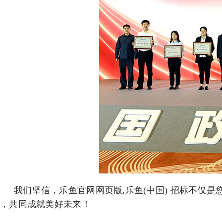
我们坚信，乐鱼官网网页版,乐鱼(中国) 招标不仅
，共同成就美好未来！