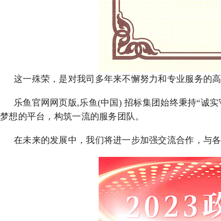
这一殊荣，是对我司多年来不懈努力和专业服务的
乐鱼官网网页版,乐鱼(中国) 招标集团始终秉持“诚
梦想的平台，构筑一流的服务团队。
在未来的发展中，我们将进一步加强交流合作，与