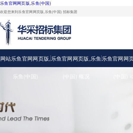
乐鱼官网网页版,乐鱼(中国)
欢迎您来到乐鱼官网网页版,乐鱼(中国) 招标集团
网站乐鱼官网网页版,
乐鱼官网网页版,乐鱼
乐鱼官网网页
乐鱼(中国)
(中国) 概况
(中国) 